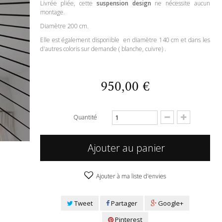
Livrée pliée, cette
suspension design
ne nécessite aucun
montage.
Diamètre 200 cm.
Elle est également disponible en diamètre 140 cm et dans les
d'autres coloris sur demande ( blanche, cuivre) .
950,00 €
Quantité
Ajouter au panier
Ajouter à ma liste d'envies
Tweet
Partager
Google+
Pinterest