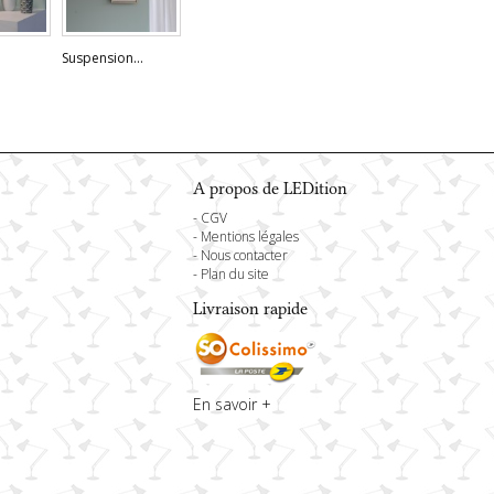
Suspension...
Lampe à...
Lampe à...
Lampe 
A propos de LEDition
-
CGV
-
Mentions légales
3
-
Nous contacter
-
Plan du site
Livraison rapide
En savoir +