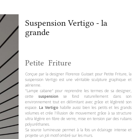
Suspension Vertigo - la
grande
Petite Friture
Conçue par la designer Florence Guisset pour Petite Friture, la
suspension Vertigo est une véritable sculpture graphique et
aérienne.
"Lampe cabane" pour reprendre les termes de sa designer,
cette
suspension
se fond naturellement dans son
environnement tout en délimitant avec grâce et légèreté son
espace.
La Vertigo
habille aussi bien les petits et les grands
volumes et crée l'illusion de mouvement grâce à sa structure
ultra légère en fibre de verre, mise en tension par des rubans
polyuréthanes.
Sa source lumineuse permet à la fois un éclairage intense et
projette un joli motif ombré sur les murs.