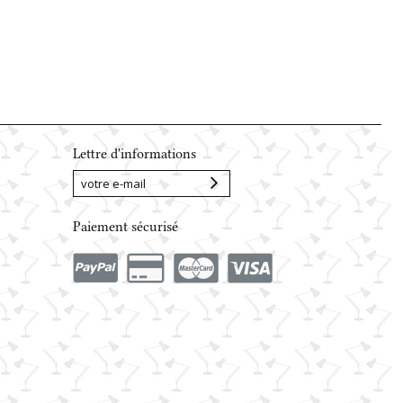
à...
Lampadaire...
Lampe à...
Lampe à...
Gui
Lettre d'informations
Paiement sécurisé